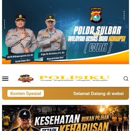
Loncat
ke
konten
Menu
Mobile
Konten Spesial
Selamat Datang di website pol