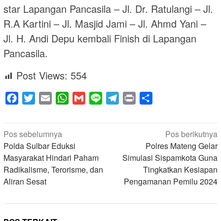
star Lapangan Pancasila – Jl. Dr. Ratulangi – Jl.
R.A Kartini – Jl. Masjid Jami – Jl. Ahmd Yani –
Jl. H. Andi Depu kembali Finish di Lapangan
Pancasila.
Post Views:
554
Facebook
Twitter
Email
WhatsApp
Gmail
Line
Telegram
Print
Share
Navigasi
Pos sebelumnya
Pos berikutnya
pos
Polda Sulbar Eduksi
Polres Mateng Gelar
Masyarakat Hindari Paham
Simulasi Sispamkota Guna
Radikalisme, Terorisme, dan
Tingkatkan Kesiapan
Aliran Sesat
Pengamanan Pemilu 2024