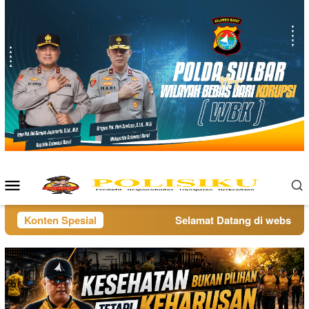
Loncat
ke
konten
Menu
Mobile
Konten Spesial
Selamat Datang di website pol