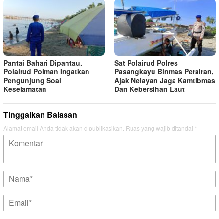
Pantai Bahari Dipantau,
Sat Polairud Polres
Polairud Polman Ingatkan
Pasangkayu Binmas Perairan,
Pengunjung Soal
Ajak Nelayan Jaga Kamtibmas
Keselamatan
Dan Kebersihan Laut
Tinggalkan Balasan
Alamat email Anda tidak akan dipublikasikan.
Ruas yang wajib ditandai
*