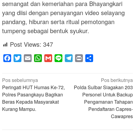
semangat dan kemeriahan para Bhayangkari
yang diisi dengan penayangan video selayang
pandang, hiburan serta ritual pemotongan
tumpeng sebagai bentuk syukur.
Post Views:
347
Facebook
Twitter
Email
WhatsApp
Gmail
Line
Telegram
Print
Share
Navigasi
Pos sebelumnya
Pos berikutnya
pos
Peringati HUT Humas Ke-72,
Polda Sulbar Siagakan 203
Polres Pasangkayu Bagikan
Personel Untuk Backup
Beras Kepada Masyarakat
Pengamanan Tahapan
Kurang Mampu.
Pendaftaran Capres-
Cawapres