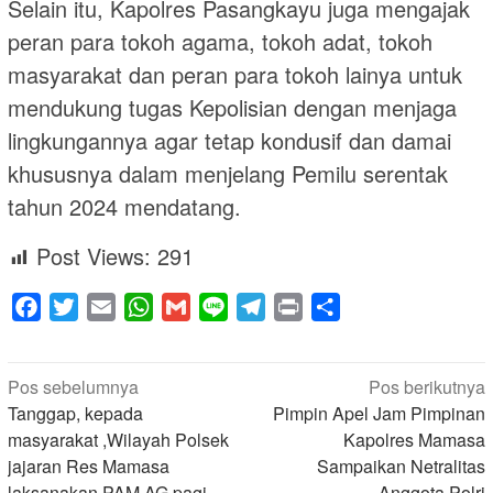
Selain itu, Kapolres Pasangkayu juga mengajak
peran para tokoh agama, tokoh adat, tokoh
masyarakat dan peran para tokoh lainya untuk
mendukung tugas Kepolisian dengan menjaga
lingkungannya agar tetap kondusif dan damai
khususnya dalam menjelang Pemilu serentak
tahun 2024 mendatang.
Post Views:
291
Facebook
Twitter
Email
WhatsApp
Gmail
Line
Telegram
Print
Share
Navigasi
Pos sebelumnya
Pos berikutnya
pos
Tanggap, kepada
Pimpin Apel Jam Pimpinan
masyarakat ,Wilayah Polsek
Kapolres Mamasa
jajaran Res Mamasa
Sampaikan Netralitas
laksanakan PAM AG pagi
Anggota Polri