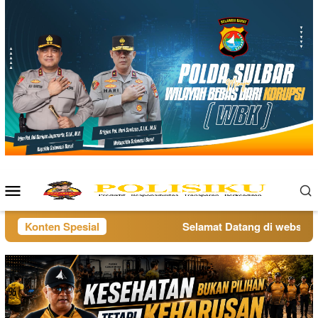
Loncat
ke
konten
Menu
Mobile
Konten Spesial
Selamat Datang di website po