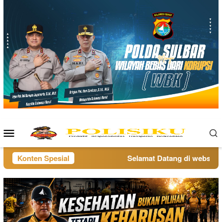
Loncat
ke
konten
Menu
Mobile
Konten Spesial
Selamat Datang di website po