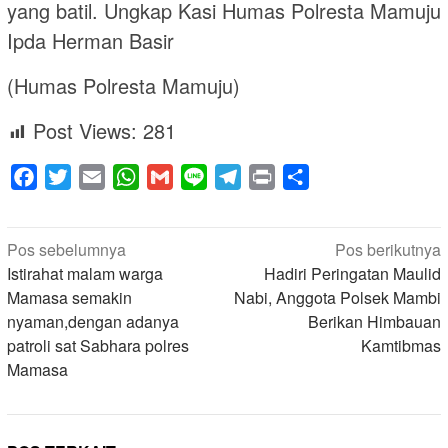
yang batil. Ungkap Kasi Humas Polresta Mamuju
Ipda Herman Basir
(Humas Polresta Mamuju)
Post Views:
281
Facebook
Twitter
Email
WhatsApp
Gmail
Line
Telegram
Print
Share
Navigasi
Pos sebelumnya
Pos berikutnya
pos
Istirahat malam warga
Hadiri Peringatan Maulid
Mamasa semakin
Nabi, Anggota Polsek Mambi
nyaman,dengan adanya
Berikan Himbauan
patroli sat Sabhara polres
Kamtibmas
Mamasa