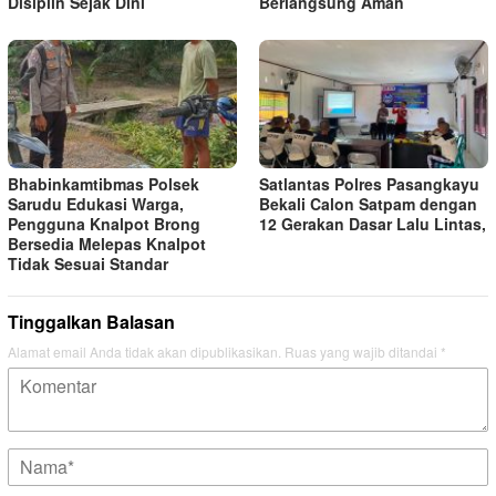
Disiplin Sejak Dini
Berlangsung Aman
Bhabinkamtibmas Polsek
Satlantas Polres Pasangkayu
Sarudu Edukasi Warga,
Bekali Calon Satpam dengan
Pengguna Knalpot Brong
12 Gerakan Dasar Lalu Lintas,
Bersedia Melepas Knalpot
Tidak Sesuai Standar
Tinggalkan Balasan
Alamat email Anda tidak akan dipublikasikan.
Ruas yang wajib ditandai
*