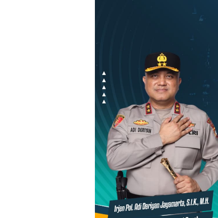
Loncat
ke
konten