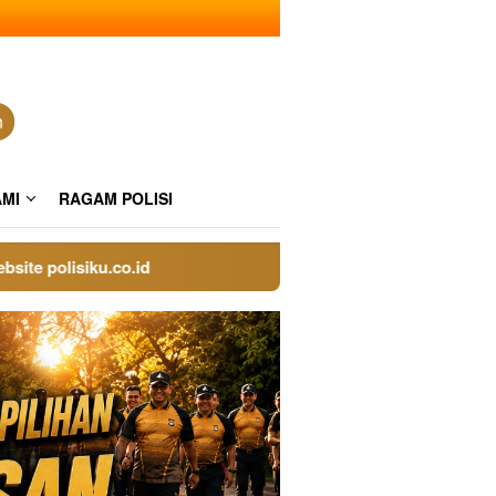
n
AMI
RAGAM POLISI
olisiku.co.id