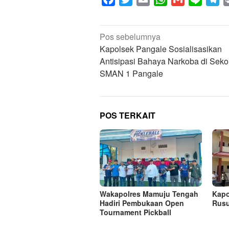
Navigasi
Pos sebelumnya
pos
Kapolsek Pangale Sosialisasikan
Antisipasi Bahaya Narkoba di Seko
SMAN 1 Pangale
POS TERKAIT
Wakapolres Mamuju Tengah
Kapo
Hadiri Pembukaan Open
Rusu
Tournament Pickball