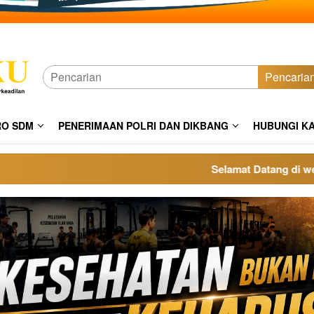
Pencaria
RO SDM
PENERIMAAN POLRI DAN DIKBANG
HUBUNGI K
Selamat Datang di website p