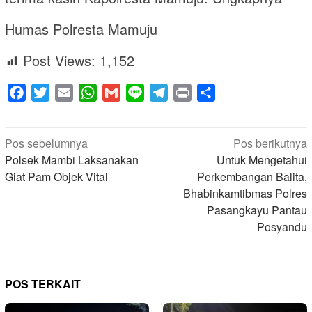
Humas Polresta Mamuju
Post Views:
1,152
Facebook
Twitter
Email
WhatsApp
Gmail
Line
Telegram
Print
Share
Navigasi
Pos sebelumnya
Pos berikutnya
pos
Polsek Mambi Laksanakan
Untuk Mengetahui
Giat Pam Objek Vital
Perkembangan Balita,
Bhabinkamtibmas Polres
Pasangkayu Pantau
Posyandu
POS TERKAIT