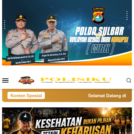
Loncat
ke
konten
Menu
Mobile
Konten Spesial
Selamat Datang di websi