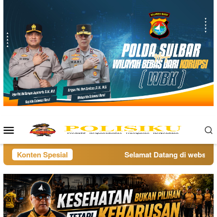
Loncat
ke
konten
Menu
Mobile
Konten Spesial
Selamat Datang di website po