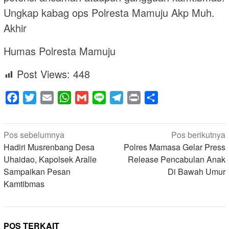
Ungkap kabag ops Polresta Mamuju Akp Muh.
Akhir
Humas Polresta Mamuju
Post Views:
448
Facebook
Twitter
Email
WhatsApp
Gmail
Line
Telegram
Print
Share
Navigasi
Pos sebelumnya
Pos berikutnya
pos
Hadiri Musrenbang Desa
Polres Mamasa Gelar Press
Uhaidao, Kapolsek Aralle
Release Pencabulan Anak
Sampaikan Pesan
Di Bawah Umur
Kamtibmas
POS TERKAIT