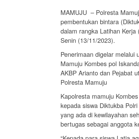
MAMUJU – Polresta Mamuju
pembentukan bintara (Diktu
dalam rangka Latihan Kerja
Senin (13/11/2023).
Penerimaan digelar melalui 
Mamuju Kombes pol Iskanda
AKBP Arianto dan Pejabat ut
Polresta Mamuju
Kapolresta mamuju Kombes p
kepada siswa Diktukba Polri
yang ada di kewilayahan se
bertugas sebagai anggota ke
“Kepada para siswa Latja a