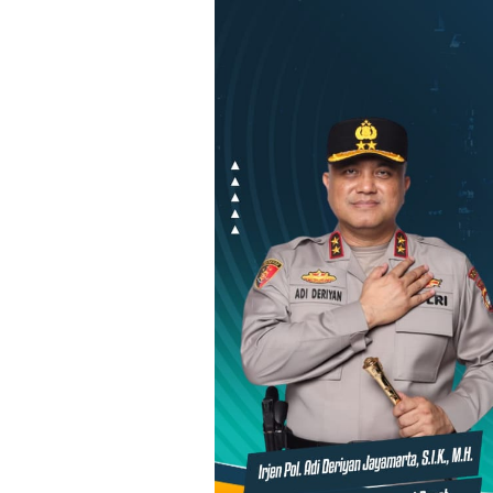
Loncat
ke
konten