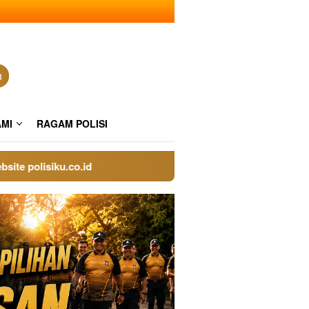
n
AMI
RAGAM POLISI
polisiku.co.id