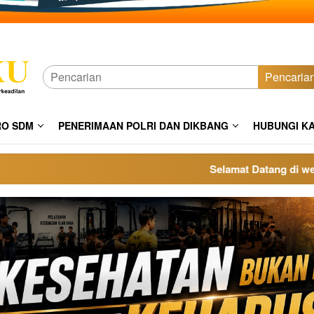
Pencaria
RO SDM
PENERIMAAN POLRI DAN DIKBANG
HUBUNGI K
Selamat Datang di website 