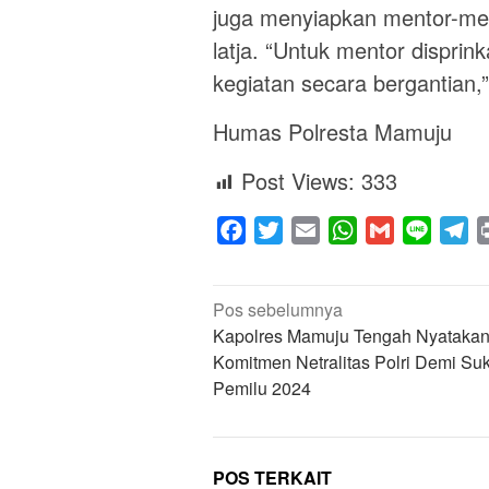
juga menyiapkan mentor-me
latja. “Untuk mentor dispri
kegiatan secara bergantian,
Humas Polresta Mamuju
Post Views:
333
Facebook
Twitter
Email
WhatsApp
Gmail
Line
Te
Navigasi
Pos sebelumnya
pos
Kapolres Mamuju Tengah Nyataka
Komitmen Netralitas Polri Demi Su
Pemilu 2024
POS TERKAIT