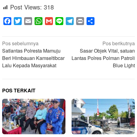
Post Views:
318
Facebook
Twitter
Email
WhatsApp
Gmail
Line
Telegram
Print
Share
Navigasi
Pos sebelumnya
Pos berikutnya
pos
Satlantas Polresta Mamuju
Sasar Objek Vital, satuan
Beri Himbauan Kamseltibcar
Lantas Polres Polman Patroli
Lalu Kepada Masyarakat
Blue Light
POS TERKAIT