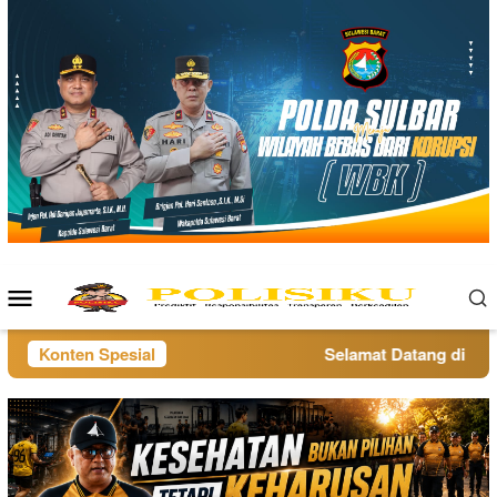
Loncat
ke
konten
Menu
Mobile
Konten Spesial
Selamat Datang di websi