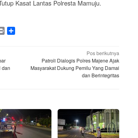
” Tutup Kasat Lantas Polresta Mamuju.
legram
Print
Share
Pos berikutnya
bar
Patroli Dialogis Polres Majene Ajak
l dan
Masyarakat Dukung Pemilu Yang Damai
dan Berintegritas