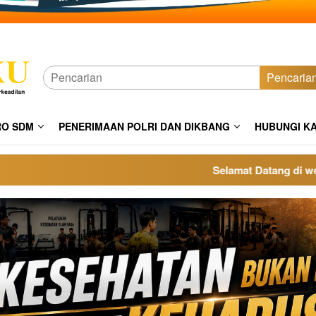
Pencaria
RO SDM
PENERIMAAN POLRI DAN DIKBANG
HUBUNGI K
Selamat Datang di website 