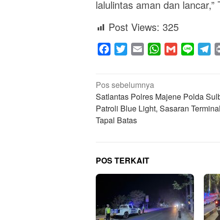
lalulintas aman dan lancar,
Post Views:
325
Facebook
Twitter
Email
WhatsApp
Gmail
Line
Te
Navigasi
Pos sebelumnya
pos
Satlantas Polres Majene Polda Sul
Patroli Blue Light, Sasaran Termina
Tapal Batas
POS TERKAIT