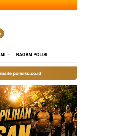
n
AMI
RAGAM POLISI
polisiku.co.id