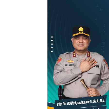
Loncat
ke
konten