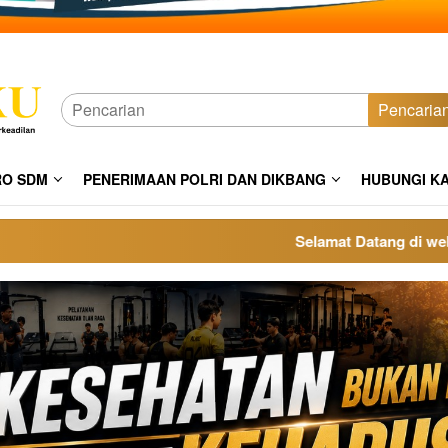
Pencaria
RO SDM
PENERIMAAN POLRI DAN DIKBANG
HUBUNGI K
Selamat Datang di website po