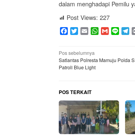
dalam menghadapi Pemilu ya
Post Views:
227
Facebook
Twitter
Email
WhatsApp
Gmail
Line
Te
Navigasi
Pos sebelumnya
pos
Satlantas Polresta Mamuju Polda S
Patroli Blue Light
POS TERKAIT