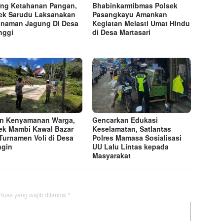
ng Ketahanan Pangan,
Bhabinkamtibmas Polsek
ek Sarudu Laksanakan
Pasangkayu Amankan
naman Jagung Di Desa
Kegiatan Melasti Umat Hindu
nggi
di Desa Martasari
n Kenyamanan Warga,
Gencarkan Edukasi
ek Mambi Kawal Bazar
Keselamatan, Satlantas
Turnamen Voli di Desa
Polres Mamasa Sosialisasi
ngin
UU Lalu Lintas kepada
Masyarakat
Ruas yang wajib ditandai
*