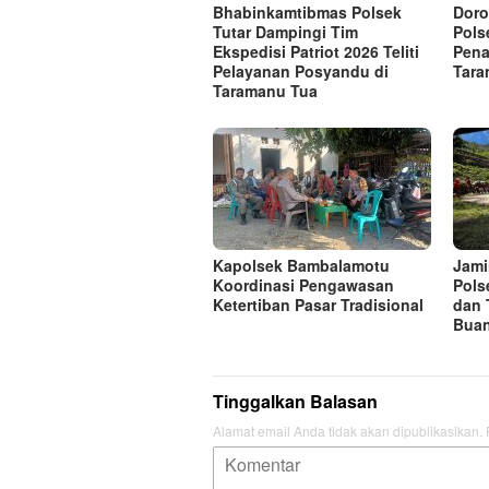
Bhabinkamtibmas Polsek
Doro
Tutar Dampingi Tim
Pols
Ekspedisi Patriot 2026 Teliti
Pena
Pelayanan Posyandu di
Tara
Taramanu Tua
Kapolsek Bambalamotu
Jami
Koordinasi Pengawasan
Pols
Ketertiban Pasar Tradisional
dan 
Bua
Tinggalkan Balasan
Alamat email Anda tidak akan dipublikasikan.