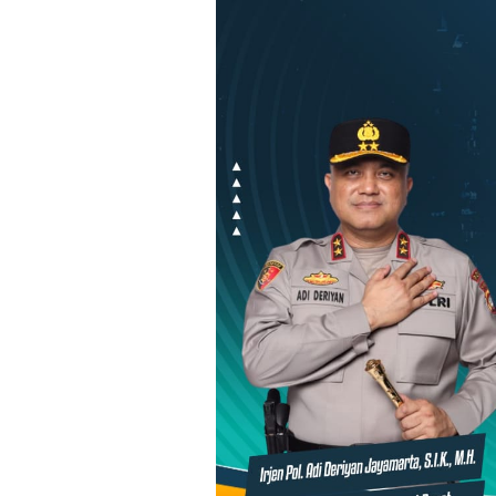
Loncat
ke
konten