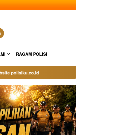
n
AMI
RAGAM POLISI
lisiku.co.id