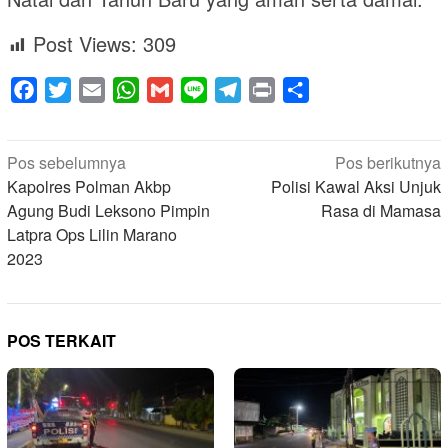
Post Views:
309
Facebook
Twitter
Email
WhatsApp
Gmail
Line
Telegram
Print
Share
Navigasi
Pos sebelumnya
Pos berikutnya
pos
Kapolres Polman Akbp
Polisi Kawal Aksi Unjuk
Agung Budi Leksono Pimpin
Rasa di Mamasa
Latpra Ops Lilin Marano
2023
POS TERKAIT