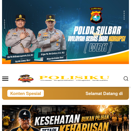
Loncat
ke
konten
Menu
Mobile
Konten Spesial
Selamat Datang di websi