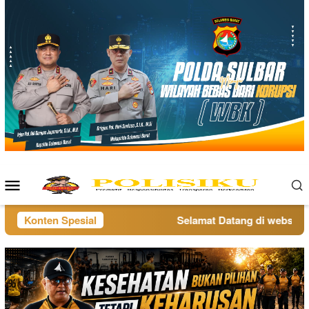
Loncat
ke
konten
Menu
Mobile
Konten Spesial
Selamat Datang di website po