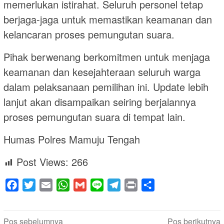
memerlukan istirahat. Seluruh personel tetap
berjaga-jaga untuk memastikan keamanan dan
kelancaran proses pemungutan suara.
Pihak berwenang berkomitmen untuk menjaga
keamanan dan kesejahteraan seluruh warga
dalam pelaksanaan pemilihan ini. Update lebih
lanjut akan disampaikan seiring berjalannya
proses pemungutan suara di tempat lain.
Humas Polres Mamuju Tengah
Post Views:
266
Facebook
Twitter
Email
WhatsApp
Gmail
Line
Telegram
Print
Share
Navigasi
Pos sebelumnya
Pos berikutnya