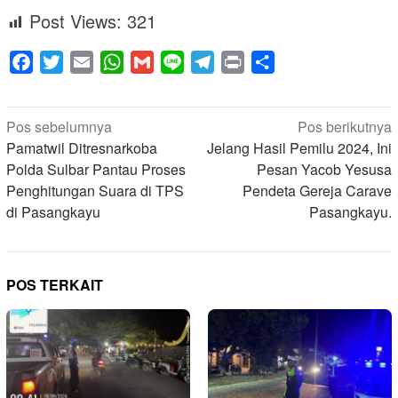
Post Views:
321
Facebook
Twitter
Email
WhatsApp
Gmail
Line
Telegram
Print
Share
Navigasi
Pos sebelumnya
Pos berikutnya
pos
Pamatwil Ditresnarkoba
Jelang Hasil Pemilu 2024, Ini
Polda Sulbar Pantau Proses
Pesan Yacob Yesusa
Penghitungan Suara di TPS
Pendeta Gereja Carave
di Pasangkayu
Pasangkayu.
POS TERKAIT