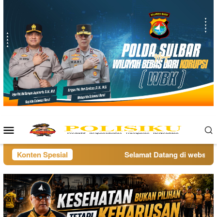
Loncat
ke
konten
Menu
Mobile
Konten Spesial
Selamat Datang di website po