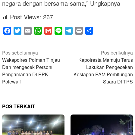
negara dengan bersama-sama,” Ungkapnya
Post Views:
267
Facebook
Twitter
Email
WhatsApp
Gmail
Line
Telegram
Print
Share
Navigasi
Pos sebelumnya
Pos berikutnya
pos
Wakapolres Polman Tinjau
Kapolresta Mamuju Terus
Dan mengecek Personil
Lakukan Pengecekan
Pengamanan Di PPK
Kesiapan PAM Perhitungan
Polewali
Suara Di TPS
POS TERKAIT