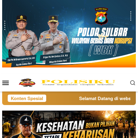
Loncat
ke
konten
Menu
Mobile
Konten Spesial
Selamat Datang di website po