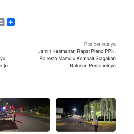
legram
Print
Share
Pos berikutnya
Jamin Keamanan Rapat Pleno PPK,
ayu
Polresta Mamuju Kembali Siagakan
arjo
Ratusan Personelnya