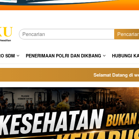
Pencaria
RO SDM
PENERIMAAN POLRI DAN DIKBANG
HUBUNGI K
Selamat Datang di website p