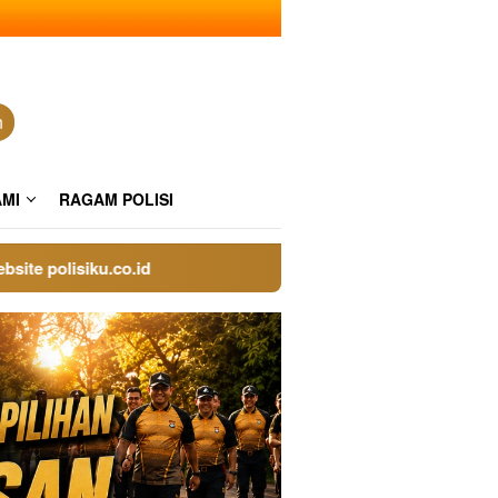
n
AMI
RAGAM POLISI
olisiku.co.id