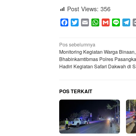
Post Views:
356
Facebook
Twitter
Email
WhatsApp
Gmail
Line
Te
Navigasi
Pos sebelumnya
pos
Monitoring Kegiatan Warga Binaan,
Bhabinkamtibmas Polres Pasangk
Hadiri Kegiatan Safari Dakwah di S
POS TERKAIT