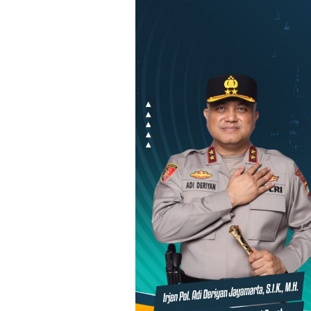
Loncat
ke
konten