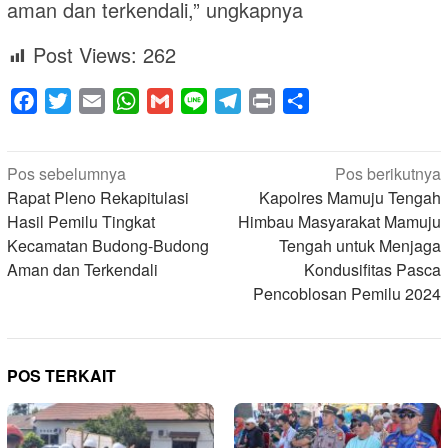
aman dan terkendali,” ungkapnya
Post Views:
262
Facebook
Twitter
Email
WhatsApp
Gmail
Line
Telegram
Print
Share
Navigasi
Pos sebelumnya
Pos berikutnya
pos
Rapat Pleno Rekapitulasi
Kapolres Mamuju Tengah
Hasil Pemilu Tingkat
Himbau Masyarakat Mamuju
Kecamatan Budong-Budong
Tengah untuk Menjaga
Aman dan Terkendali
Kondusifitas Pasca
Pencoblosan Pemilu 2024
POS TERKAIT