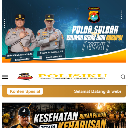
Loncat
ke
konten
Menu
Mobile
Konten Spesial
Selamat Datang di website po