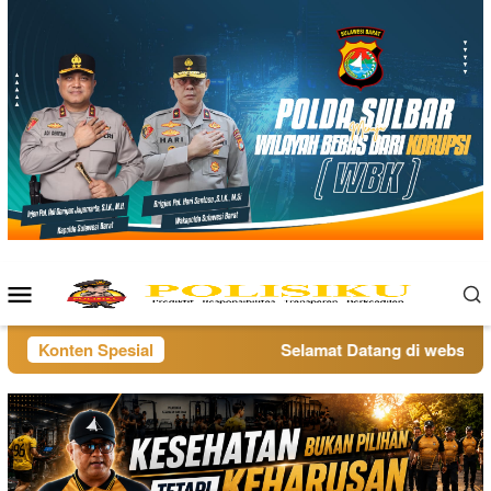
Loncat
ke
konten
Menu
Mobile
Konten Spesial
Selamat Datang di website po