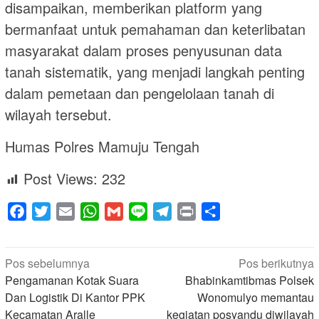
disampaikan, memberikan platform yang
bermanfaat untuk pemahaman dan keterlibatan
masyarakat dalam proses penyusunan data
tanah sistematik, yang menjadi langkah penting
dalam pemetaan dan pengelolaan tanah di
wilayah tersebut.
Humas Polres Mamuju Tengah
Post Views:
232
Facebook
Twitter
Email
WhatsApp
Gmail
Line
Telegram
Print
Share
Navigasi
Pos sebelumnya
Pos berikutnya
pos
Pengamanan Kotak Suara
Bhabinkamtibmas Polsek
Dan Logistik Di Kantor PPK
Wonomulyo memantau
Kecamatan Aralle
kegiatan posyandu diwilayah