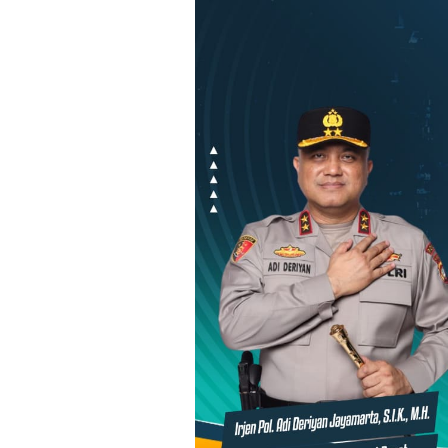
Loncat
ke
konten