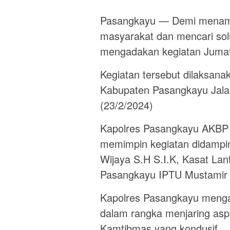
Pasangkayu — Demi menamp
masyarakat dan mencari so
mengadakan kegiatan Jumat
Kegiatan tersebut dilaksan
Kabupaten Pasangkayu Jala
(23/2/2024)
Kapolres Pasangkayu AKBP 
memimpin kegiatan didampi
Wijaya S.H S.I.K, Kasat La
Pasangkayu IPTU Mustamir 
Kapolres Pasangkayu mengat
dalam rangka menjaring as
Kamtibmas yang kondusif