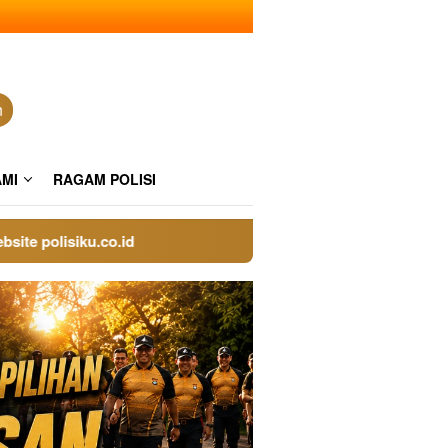
n
AMI
RAGAM POLISI
olisiku.co.id