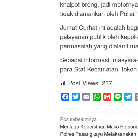
knalpot brong, jadi motorny
tidak diamankan oleh Polisi,
Jumat Curhat ini adalah bag
pelayanan publik oleh kepol
permasalah yang dialami ma
Sebagai informasi, masyaraka
para Staf Kecamatan, tokoh
Post Views:
237
Facebook
Twitter
Email
WhatsApp
Gmail
Line
Te
Navigasi
Pos sebelumnya
pos
Menjaga Kebersihan Mako Persone
Polres Pasangkayu Melaksanakan 