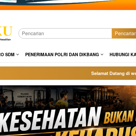
Pencaria
RO SDM
PENERIMAAN POLRI DAN DIKBANG
HUBUNGI K
Selamat Datang di website p