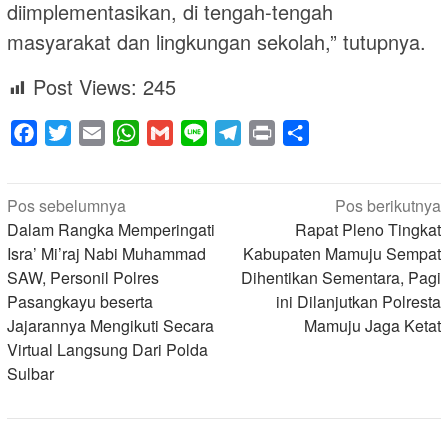
diimplementasikan, di tengah-tengah
masyarakat dan lingkungan sekolah,” tutupnya.
Post Views:
245
Facebook
Twitter
Email
WhatsApp
Gmail
Line
Telegram
Print
Share
Navigasi
Pos sebelumnya
Pos berikutnya
pos
Dalam Rangka Memperingati
Rapat Pleno Tingkat
Isra’ Mi’raj Nabi Muhammad
Kabupaten Mamuju Sempat
SAW, Personil Polres
Dihentikan Sementara, Pagi
Pasangkayu beserta
ini Dilanjutkan Polresta
Jajarannya Mengikuti Secara
Mamuju Jaga Ketat
Virtual Langsung Dari Polda
Sulbar