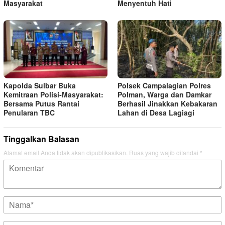
Masyarakat
Menyentuh Hati
Kapolda Sulbar Buka
Polsek Campalagian Polres
Kemitraan Polisi‑Masyarakat:
Polman, Warga dan Damkar
Bersama Putus Rantai
Berhasil Jinakkan Kebakaran
Penularan TBC
Lahan di Desa Lagiagi
Tinggalkan Balasan
Alamat email Anda tidak akan dipublikasikan.
Ruas yang wajib ditandai
*