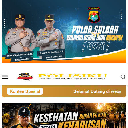
Loncat
ke
konten
Menu
Mobile
Konten Spesial
Selamat Datang di website po