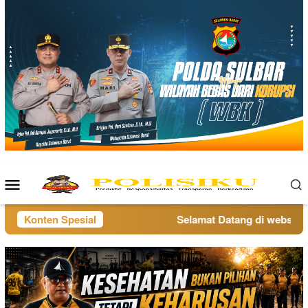
Loncat
ke
konten
Menu
Mobile
Konten Spesial
Selamat Datang di website po