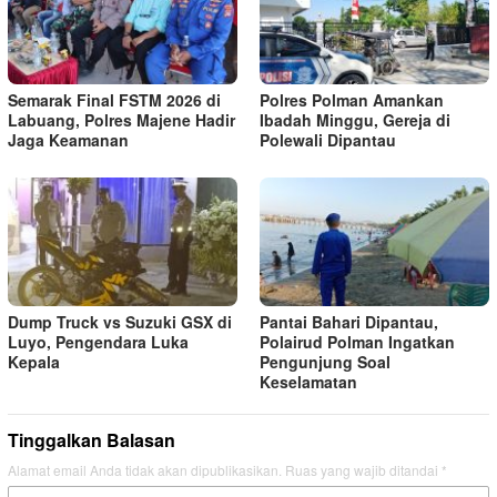
Semarak Final FSTM 2026 di
Polres Polman Amankan
Labuang, Polres Majene Hadir
Ibadah Minggu, Gereja di
Jaga Keamanan
Polewali Dipantau
Dump Truck vs Suzuki GSX di
Pantai Bahari Dipantau,
Luyo, Pengendara Luka
Polairud Polman Ingatkan
Kepala
Pengunjung Soal
Keselamatan
Tinggalkan Balasan
Alamat email Anda tidak akan dipublikasikan.
Ruas yang wajib ditandai
*