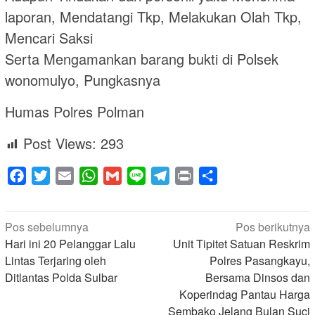
laporan, Mendatangi Tkp, Melakukan Olah Tkp,
Mencari Saksi
Serta Mengamankan barang bukti di Polsek
wonomulyo, Pungkasnya
Humas Polres Polman
Post Views:
293
Facebook
Twitter
Email
WhatsApp
Gmail
Line
Telegram
Print
Share
Navigasi
Pos sebelumnya
Pos berikutnya
pos
Hari ini 20 Pelanggar Lalu
Unit Tipitet Satuan Reskrim
Lintas Terjaring oleh
Polres Pasangkayu,
Ditlantas Polda Sulbar
Bersama Dinsos dan
Koperindag Pantau Harga
Sembako Jelang Bulan Suci