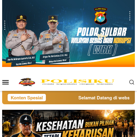
Loncat
ke
konten
Menu
Mobile
Konten Spesial
Selamat Datang di website po