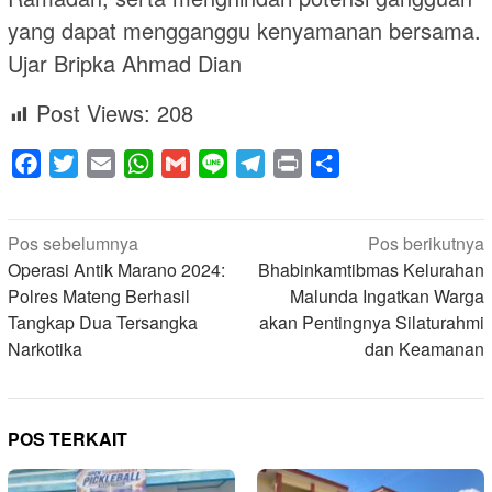
yang dapat mengganggu kenyamanan bersama.
Ujar Bripka Ahmad Dian
Post Views:
208
Facebook
Twitter
Email
WhatsApp
Gmail
Line
Telegram
Print
Share
Navigasi
Pos sebelumnya
Pos berikutnya
pos
Operasi Antik Marano 2024:
Bhabinkamtibmas Kelurahan
Polres Mateng Berhasil
Malunda Ingatkan Warga
Tangkap Dua Tersangka
akan Pentingnya Silaturahmi
Narkotika
dan Keamanan
POS TERKAIT