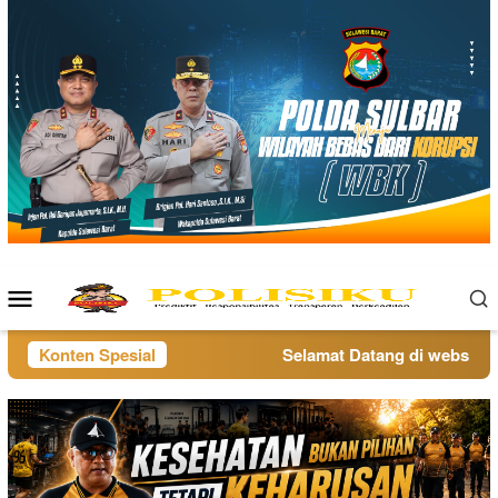
Loncat
ke
konten
Menu
Mobile
Konten Spesial
Selamat Datang di website pol