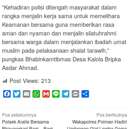
“Kehadiran polisi ditengah masyarakat dalam
rangka menjalin kerja sama untuk memelihara
Keamanan bersama guna memberikan rasa
aman dan nyaman dan menjalin silatuhrahmi
bersama warga dalam menjalankan ibadah umat
muslim pada pelaksanaan shalat tarawih,”
pungkas Bhabinkamtibmas Desa Kalola Bripka
Asdar Ahmad.
Post Views:
213
Facebook
Twitter
Email
WhatsApp
Gmail
Line
Telegram
Print
Share
Navigasi
Pos sebelumnya
Pos berikutnya
pos
Polsek Aralle Bersama
Wakapolres Polman Hadiri
Bhayangkari Bagi – Bagi
Undangan Giat Lomba Gema