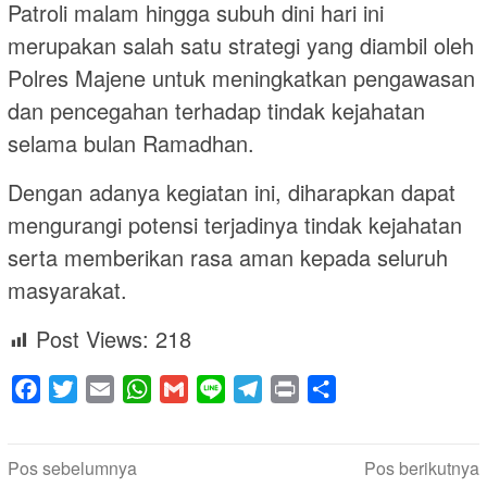
Patroli malam hingga subuh dini hari ini
merupakan salah satu strategi yang diambil oleh
Polres Majene untuk meningkatkan pengawasan
dan pencegahan terhadap tindak kejahatan
selama bulan Ramadhan.
Dengan adanya kegiatan ini, diharapkan dapat
mengurangi potensi terjadinya tindak kejahatan
serta memberikan rasa aman kepada seluruh
masyarakat.
Post Views:
218
Facebook
Twitter
Email
WhatsApp
Gmail
Line
Telegram
Print
Share
Navigasi
Pos sebelumnya
Pos berikutnya