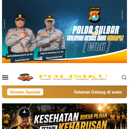
Loncat
ke
konten
Menu
Mobile
Konten Spesial
Selamat Datang di website po