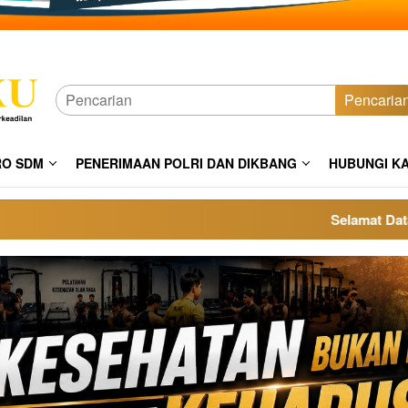
Pencaria
RO SDM
PENERIMAAN POLRI DAN DIKBANG
HUBUNGI K
Selamat Datang di 