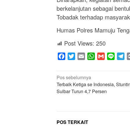
berkelanjutan sebagai bentuk
Tobadak terhadap masyaraka
Humas Polres Mamuju Teng
Post Views:
250
Facebook
Twitter
Email
WhatsApp
Gmail
Line
Te
Navigasi
Pos sebelumnya
pos
Terbaik Ketiga se Indonesia, Stuntin
Sulbar Turun 4,7 Persen
POS TERKAIT