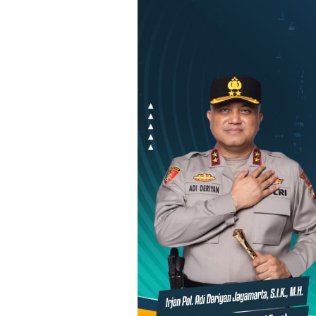
Loncat
ke
konten