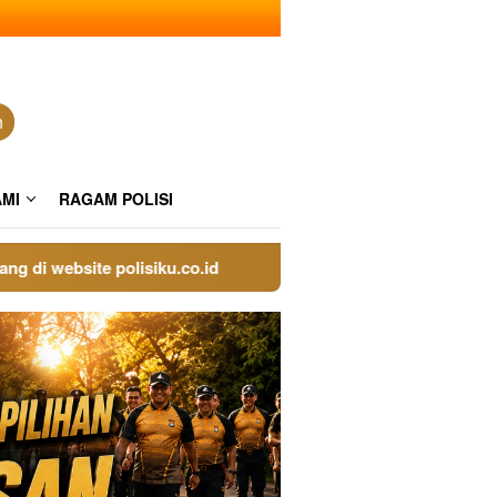
n
AMI
RAGAM POLISI
website polisiku.co.id