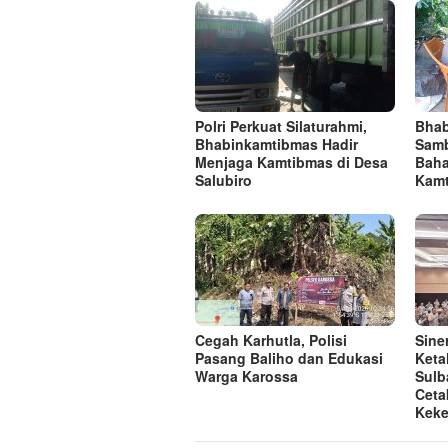
Polri Perkuat Silaturahmi,
Bhab
Bhabinkamtibmas Hadir
Samb
Menjaga Kamtibmas di Desa
Baha
Salubiro
Kam
Cegah Karhutla, Polisi
Sine
Pasang Baliho dan Edukasi
Keta
Warga Karossa
Sulb
Ceta
Keke