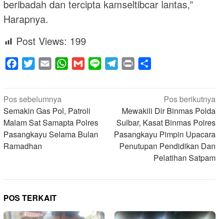
beribadah dan tercipta kamseltibcar lantas,”
Harapnya.
Post Views:
199
Facebook
Twitter
Email
WhatsApp
Gmail
Line
Telegram
Print
Share
Navigasi
Pos sebelumnya
Pos berikutnya
pos
Semakin Gas Pol, Patroli
Mewakili Dir Binmas Polda
Malam Sat Samapta Polres
Sulbar, Kasat Binmas Polres
Pasangkayu Selama Bulan
Pasangkayu Pimpin Upacara
Ramadhan
Penutupan Pendidikan Dan
Pelatihan Satpam
POS TERKAIT