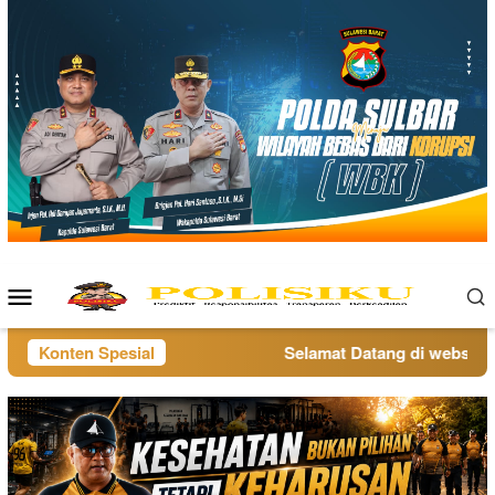
Loncat
ke
konten
Menu
Mobile
Konten Spesial
Selamat Datang di website po