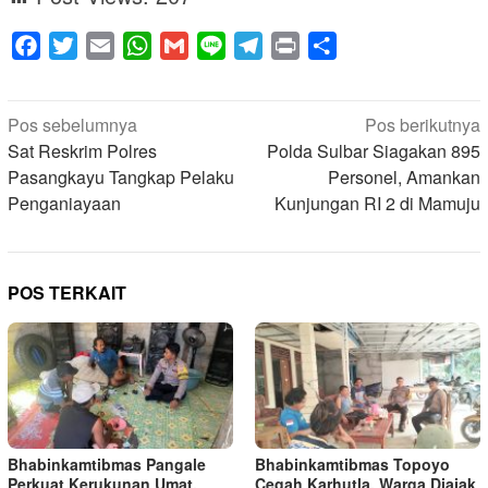
Facebook
Twitter
Email
WhatsApp
Gmail
Line
Telegram
Print
Share
Navigasi
Pos sebelumnya
Pos berikutnya
pos
Sat Reskrim Polres
Polda Sulbar Siagakan 895
Pasangkayu Tangkap Pelaku
Personel, Amankan
Penganiayaan
Kunjungan RI 2 di Mamuju
POS TERKAIT
Bhabinkamtibmas Pangale
Bhabinkamtibmas Topoyo
Perkuat Kerukunan Umat,
Cegah Karhutla, Warga Diajak