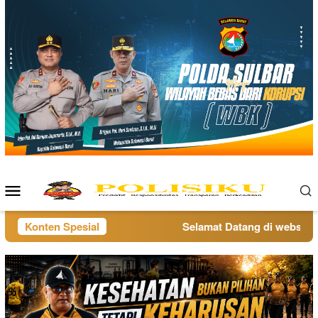
Loncat
ke
konten
Menu
Mobile
Konten Spesial
Selamat Datang di website po