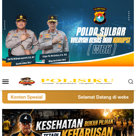
Loncat
ke
konten
Menu
Mobile
Konten Spesial
Selamat Datang di website po