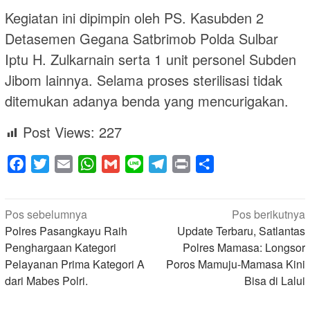
Kegiatan ini dipimpin oleh PS. Kasubden 2
Detasemen Gegana Satbrimob Polda Sulbar
Iptu H. Zulkarnain serta 1 unit personel Subden
Jibom lainnya. Selama proses sterilisasi tidak
ditemukan adanya benda yang mencurigakan.
Post Views:
227
Facebook
Twitter
Email
WhatsApp
Gmail
Line
Telegram
Print
Share
Navigasi
Pos sebelumnya
Pos berikutnya
pos
Polres Pasangkayu Raih
Update Terbaru, Satlantas
Penghargaan Kategori
Polres Mamasa: Longsor
Pelayanan Prima Kategori A
Poros Mamuju-Mamasa Kini
dari Mabes Polri.
Bisa di Lalui