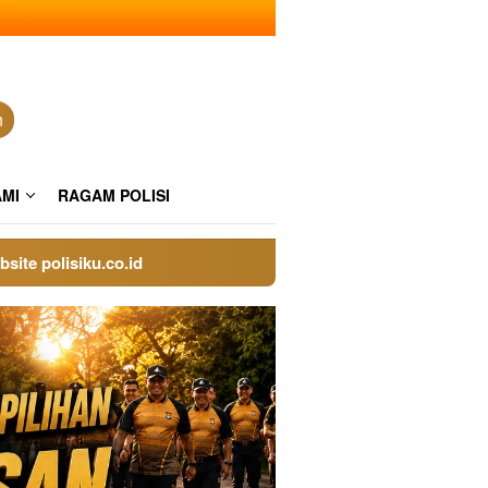
n
AMI
RAGAM POLISI
lisiku.co.id