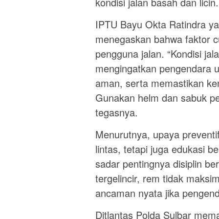
kondisi jalan basah dan licin.
IPTU Bayu Okta Ratindra ya
menegaskan bahwa faktor cu
pengguna jalan. “Kondisi jal
mengingatkan pengendara u
aman, serta memastikan ken
Gunakan helm dan sabuk p
tegasnya.
Menurutnya, upaya preventif
lintas, tetapi juga edukasi 
sadar pentingnya disiplin berl
tergelincir, rem tidak maksi
ancaman nyata jika pengenda
Ditlantas Polda Sulbar mema