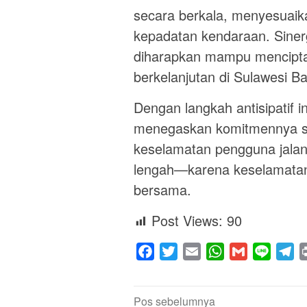
secara berkala, menyesuaik
kepadatan kendaraan. Sinerg
diharapkan mampu menciptaka
berkelanjutan di Sulawesi Ba
Dengan langkah antisipatif i
menegaskan komitmennya s
keselamatan pengguna jalan
lengah—karena keselamatan 
bersama.
Post Views:
90
Facebook
Twitter
Email
WhatsApp
Gmail
Line
Te
Navigasi
Pos sebelumnya