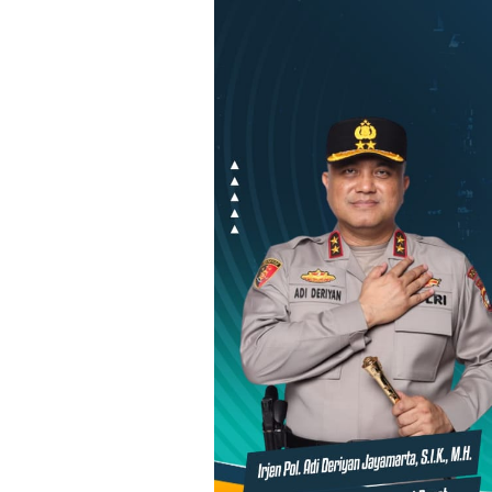
Loncat
ke
konten