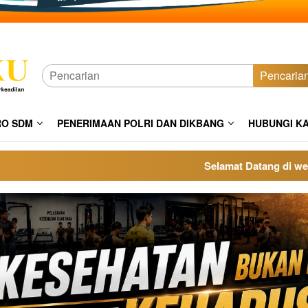
Pencaria
RO SDM
PENERIMAAN POLRI DAN DIKBANG
HUBUNGI K
Selamat Datang di website po