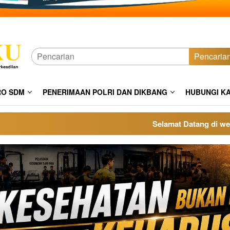
Pencaria
RO SDM
PENERIMAAN POLRI DAN DIKBANG
HUBUNGI K
Selamat Datang di website p