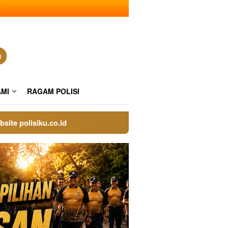
n
AMI
RAGAM POLISI
olisiku.co.id