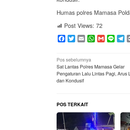
Humas polres Mamasa Polda
Post Views:
72
Facebook
Twitter
Email
WhatsApp
Gmail
Line
Te
Navigasi
Pos sebelumnya
pos
Sat Lantas Polres Mamasa Gelar
Pengaturan Lalu Lintas Pagi, Arus 
dan Kondusif
POS TERKAIT