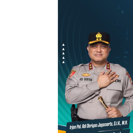
Loncat
ke
konten