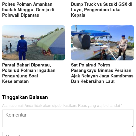
Polres Polman Amankan
Dump Truck vs Suzuki GSX di
Ibadah Minggu, Gereja di
Luyo, Pengendara Luka
Polewali Dipantau
Kepala
Pantai Bahari Dipantau,
Sat Polairud Polres
Polairud Polman Ingatkan
Pasangkayu Binmas Perairan,
Pengunjung Soal
Ajak Nelayan Jaga Kamtibmas
Keselamatan
Dan Kebersihan Laut
Tinggalkan Balasan
Alamat email Anda tidak akan dipublikasikan.
Ruas yang wajib ditandai
*