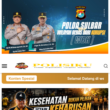
Loncat
ke
konten
Menu
Mobile
Konten Spesial
Selamat Datang di website 