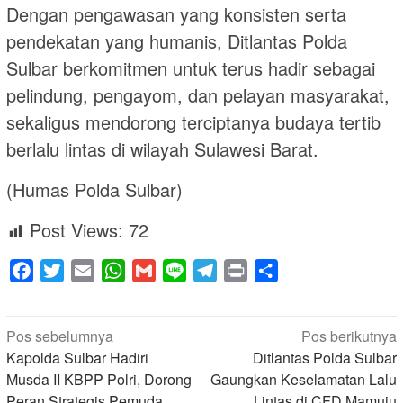
Dengan pengawasan yang konsisten serta
pendekatan yang humanis, Ditlantas Polda
Sulbar berkomitmen untuk terus hadir sebagai
pelindung, pengayom, dan pelayan masyarakat,
sekaligus mendorong terciptanya budaya tertib
berlalu lintas di wilayah Sulawesi Barat.
(Humas Polda Sulbar)
Post Views:
72
Facebook
Twitter
Email
WhatsApp
Gmail
Line
Telegram
Print
Share
Navigasi
Pos sebelumnya
Pos berikutnya
pos
Kapolda Sulbar Hadiri
Ditlantas Polda Sulbar
Musda II KBPP Polri, Dorong
Gaungkan Keselamatan Lalu
Peran Strategis Pemuda
Lintas di CFD Mamuju