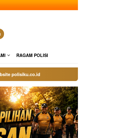
n
AMI
RAGAM POLISI
lisiku.co.id