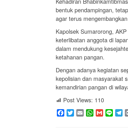
Kehadiran Bhabinkamtibmas 
bentuk pendampingan, tetap
agar terus mengembangkan s
Kapolsek Sumarorong, AKP
keterlibatan anggota di lap
dalam mendukung kesejahte
ketahanan pangan.
Dengan adanya kegiatan sepe
kepolisian dan masyarakat 
kemandirian pangan di wil
Post Views:
110
Facebook
Twitter
Email
WhatsApp
Gmail
Line
Te