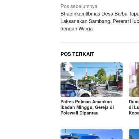
Navigasi
Pos sebelumnya
pos
Bhabinkamtibmas Desa Ba’ba Tap
Laksanakan Sambang, Pererat Hu
dengan Warga
POS TERKAIT
Polres Polman Amankan
Dump
Ibadah Minggu, Gereja di
di L
Polewali Dipantau
Kepa