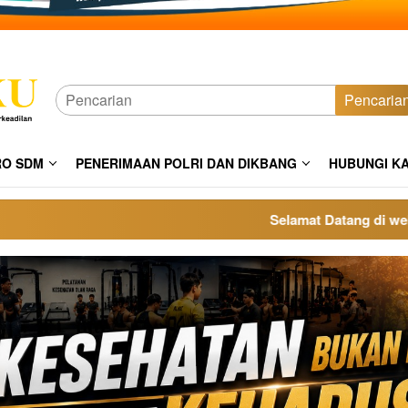
Pencaria
RO SDM
PENERIMAAN POLRI DAN DIKBANG
HUBUNGI K
Selamat Datang di website po