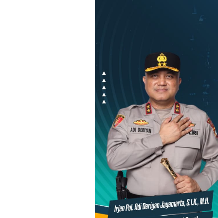
Loncat
ke
konten