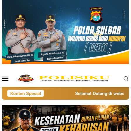
Loncat
ke
konten
Menu
Mobile
Konten Spesial
Selamat Datang di website po