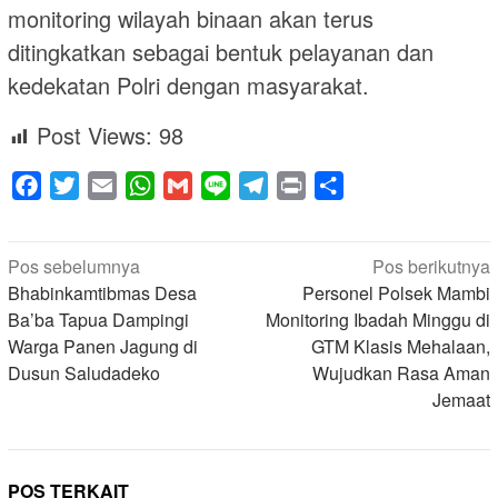
monitoring wilayah binaan akan terus
ditingkatkan sebagai bentuk pelayanan dan
kedekatan Polri dengan masyarakat.
Post Views:
98
Facebook
Twitter
Email
WhatsApp
Gmail
Line
Telegram
Print
Share
Navigasi
Pos sebelumnya
Pos berikutnya
pos
Bhabinkamtibmas Desa
Personel Polsek Mambi
Ba’ba Tapua Dampingi
Monitoring Ibadah Minggu di
Warga Panen Jagung di
GTM Klasis Mehalaan,
Dusun Saludadeko
Wujudkan Rasa Aman
Jemaat
POS TERKAIT