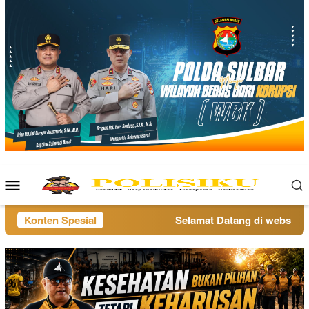
Loncat
ke
konten
Menu
Mobile
Konten Spesial
Selamat Datang di website pol