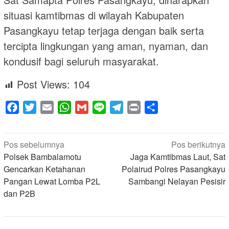
situasi kamtibmas di wilayah Kabupaten
Pasangkayu tetap terjaga dengan baik serta
tercipta lingkungan yang aman, nyaman, dan
kondusif bagi seluruh masyarakat.
Post Views:
104
Facebook
Twitter
Email
WhatsApp
Gmail
Line
Telegram
Print
Share
Navigasi
Pos sebelumnya
Pos berikutnya
pos
Polsek Bambalamotu
Jaga Kamtibmas Laut, Sat
Gencarkan Ketahanan
Polairud Polres Pasangkayu
Pangan Lewat Lomba P2L
Sambangi Nelayan Pesisir
dan P2B