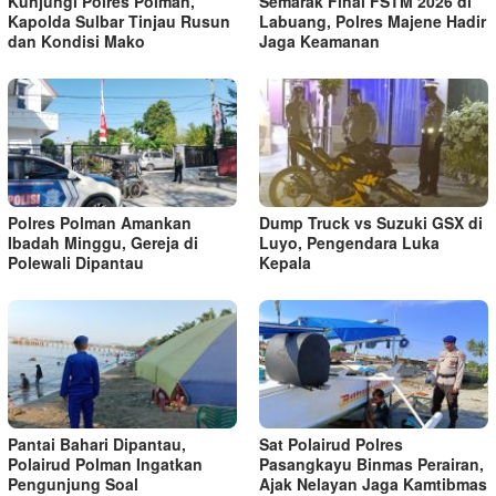
Kunjungi Polres Polman,
Semarak Final FSTM 2026 di
Kapolda Sulbar Tinjau Rusun
Labuang, Polres Majene Hadir
dan Kondisi Mako
Jaga Keamanan
Polres Polman Amankan
Dump Truck vs Suzuki GSX di
Ibadah Minggu, Gereja di
Luyo, Pengendara Luka
Polewali Dipantau
Kepala
Pantai Bahari Dipantau,
Sat Polairud Polres
Polairud Polman Ingatkan
Pasangkayu Binmas Perairan,
Pengunjung Soal
Ajak Nelayan Jaga Kamtibmas