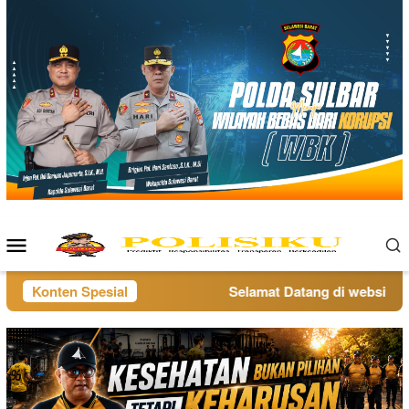
Loncat
ke
konten
Menu
Mobile
Konten Spesial
Selamat Datang di website poli