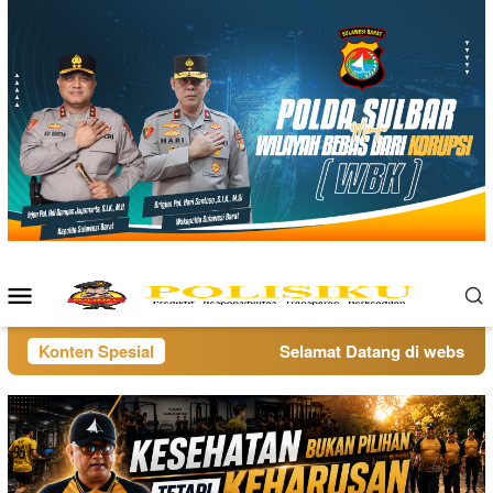
Loncat
ke
konten
Menu
Mobile
Konten Spesial
Selamat Datang di website pol