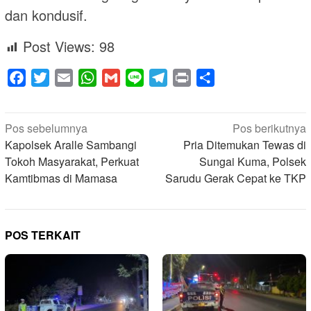
dan kondusif.
Post Views:
98
Facebook
Twitter
Email
WhatsApp
Gmail
Line
Telegram
Print
Share
Navigasi
Pos sebelumnya
Pos berikutnya
pos
Kapolsek Aralle Sambangi
Pria Ditemukan Tewas di
Tokoh Masyarakat, Perkuat
Sungai Kuma, Polsek
Kamtibmas di Mamasa
Sarudu Gerak Cepat ke TKP
POS TERKAIT