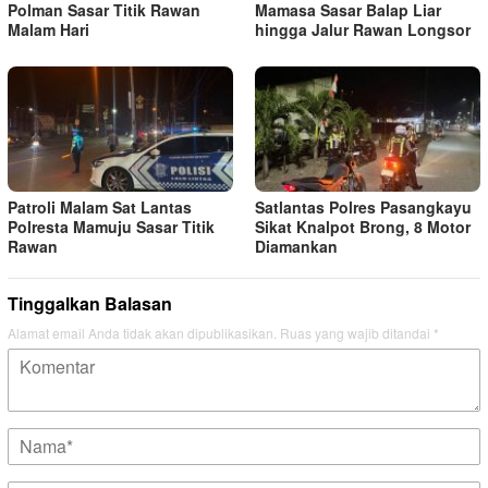
Polman Sasar Titik Rawan
Mamasa Sasar Balap Liar
Malam Hari
hingga Jalur Rawan Longsor
Patroli Malam Sat Lantas
Satlantas Polres Pasangkayu
Polresta Mamuju Sasar Titik
Sikat Knalpot Brong, 8 Motor
Rawan
Diamankan
Tinggalkan Balasan
Alamat email Anda tidak akan dipublikasikan.
Ruas yang wajib ditandai
*