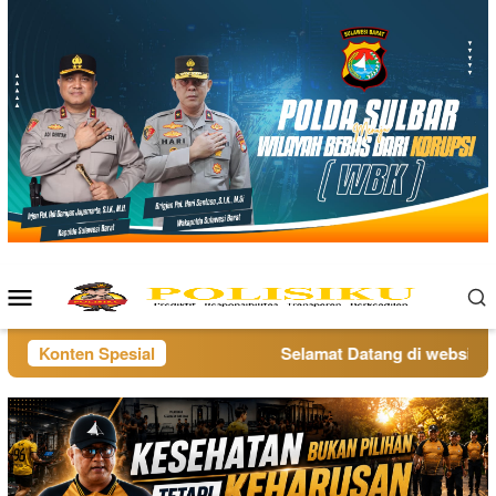
Loncat
ke
konten
Menu
Mobile
Konten Spesial
Selamat Datang di website pol