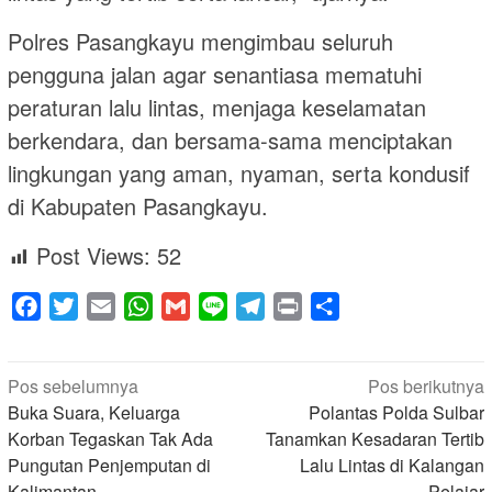
Polres Pasangkayu mengimbau seluruh
pengguna jalan agar senantiasa mematuhi
peraturan lalu lintas, menjaga keselamatan
berkendara, dan bersama-sama menciptakan
lingkungan yang aman, nyaman, serta kondusif
di Kabupaten Pasangkayu.
Post Views:
52
Facebook
Twitter
Email
WhatsApp
Gmail
Line
Telegram
Print
Share
Navigasi
Pos sebelumnya
Pos berikutnya
pos
Buka Suara, Keluarga
Polantas Polda Sulbar
Korban Tegaskan Tak Ada
Tanamkan Kesadaran Tertib
Pungutan Penjemputan di
Lalu Lintas di Kalangan
Kalimantan
Pelajar