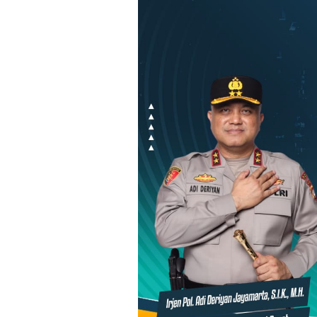
Loncat
ke
konten