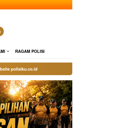
n
AMI
RAGAM POLISI
lisiku.co.id