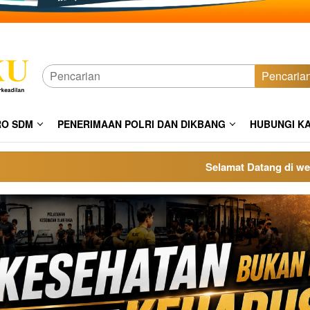
Pencaria
RO SDM
PENERIMAAN POLRI DAN DIKBANG
HUBUNGI K
Selamat Datang di website po