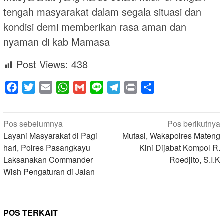
tengah masyarakat dalam segala situasi dan
kondisi demi memberikan rasa aman dan
nyaman di kab Mamasa
Post Views:
438
Facebook
Twitter
Email
WhatsApp
Gmail
Line
Telegram
Print
Share
Navigasi
Pos sebelumnya
Pos berikutnya
pos
Layani Masyarakat di Pagi
Mutasi, Wakapolres Mateng
hari, Polres Pasangkayu
Kini Dijabat Kompol R.
Laksanakan Commander
Roedjito, S.I.K
Wish Pengaturan di Jalan
POS TERKAIT