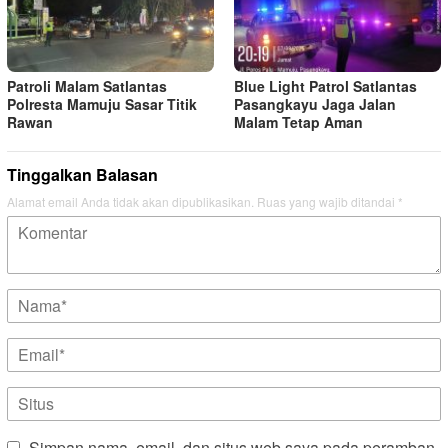
Patroli Malam Satlantas
Blue Light Patrol Satlantas
Polresta Mamuju Sasar Titik
Pasangkayu Jaga Jalan
Rawan
Malam Tetap Aman
Tinggalkan Balasan
Alamat email Anda tidak akan dipublikasikan.
Ruas yang wajib ditandai
*
Simpan nama, email, dan situs web saya pada peramban