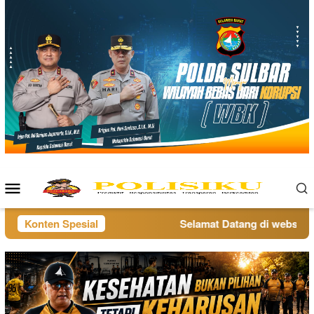
Loncat
ke
konten
Menu
Mobile
Konten Spesial
Selamat Datang di website po