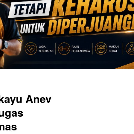
kayu Anev
Tugas
mas