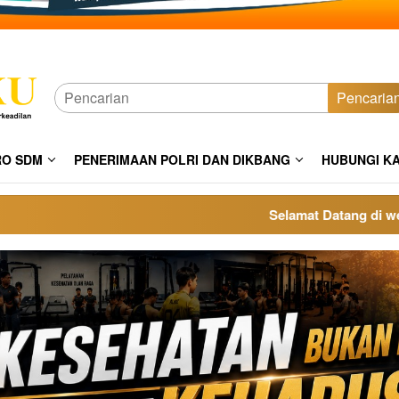
Pencaria
RO SDM
PENERIMAAN POLRI DAN DIKBANG
HUBUNGI K
Selamat Datang di website 