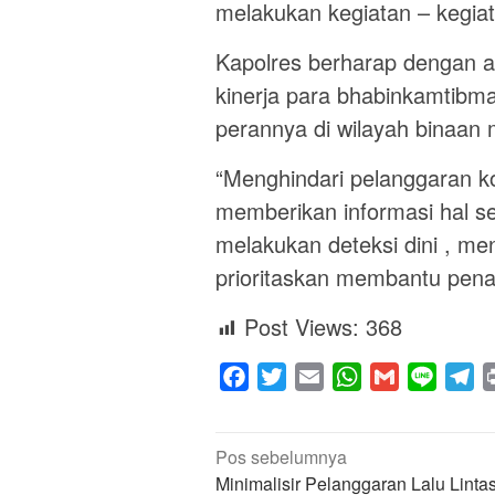
melakukan kegiatan – kegiat
Kapolres berharap dengan a
kinerja para bhabinkamtibm
perannya di wilayah binaan
“Menghindari pelanggaran ko
memberikan informasi hal sek
melakukan deteksi dini , me
prioritaskan membantu pen
Post Views:
368
Facebook
Twitter
Email
WhatsApp
Gmail
Line
Te
Navigasi
Pos sebelumnya
pos
Minimalisir Pelanggaran Lalu Lintas