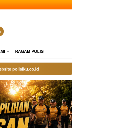
n
AMI
RAGAM POLISI
polisiku.co.id