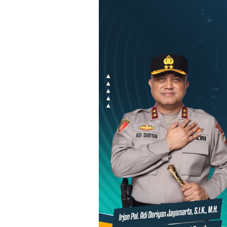
Loncat
ke
konten