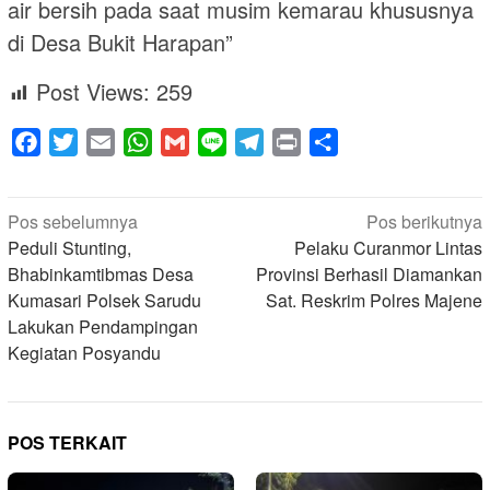
air bersih pada saat musim kemarau khususnya
di Desa Bukit Harapan”
Post Views:
259
Facebook
Twitter
Email
WhatsApp
Gmail
Line
Telegram
Print
Share
Navigasi
Pos sebelumnya
Pos berikutnya
pos
Peduli Stunting,
Pelaku Curanmor Lintas
Bhabinkamtibmas Desa
Provinsi Berhasil Diamankan
Kumasari Polsek Sarudu
Sat. Reskrim Polres Majene
Lakukan Pendampingan
Kegiatan Posyandu
POS TERKAIT