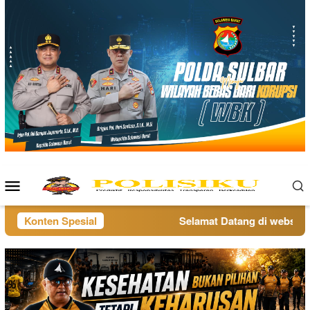
Loncat
ke
konten
Menu
Mobile
Konten Spesial
Selamat Datang di website po