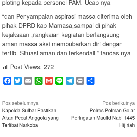
ploting kepada personel PAM. Ucap nya
“dan Penyampaian aspirasi massa diterima oleh
pihak DPRD kab Mamasa,sampai di pihak
kejaksaan ,rangkaian kegiatan berlangsung
aman massa aksi membubarkan diri dengan
tertib. Situasi aman dan terkendali,” tandas nya
Post Views:
272
Facebook
Twitter
Email
WhatsApp
Gmail
Line
Telegram
Print
Share
Navigasi
Pos sebelumnya
Pos berikutnya
pos
Kapolda Sulbar Pastikan
Polres Polman Gelar
Akan Pecat Anggota yang
Peringatan Maulid Nabi 1445
Terlibat Narkoba
Hijiriah