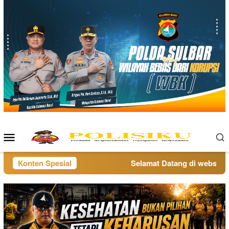
Loncat
ke
konten
Menu
Mobile
Konten Spesial
Selamat Datang di website po