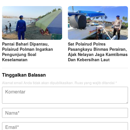
Pantai Bahari Dipantau,
Sat Polairud Polres
Polairud Polman Ingatkan
Pasangkayu Binmas Perairan,
Pengunjung Soal
Ajak Nelayan Jaga Kamtibmas
Keselamatan
Dan Kebersihan Laut
Tinggalkan Balasan
Alamat email Anda tidak akan dipublikasikan.
Ruas yang wajib ditandai
*