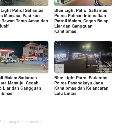
 Light Patrol Satlantas
Blue Light Patrol Satlantas
es Mamasa, Pastikan
Polres Polman Intensifkan
r Rawan Tetap Aman dan
Patroli Malam, Cegah Balap
usif
Liar dan Gangguan
Kamtibmas
oli Malam Satlantas
Blue Light Patrol Satlantas
esta Mamuju, Cegah
Polres Pasangkayu Jaga
p Liar dan Gangguan
Kamtibmas dan Kelancaran
tibmas
Lalu Lintas
Ruas yang wajib ditandai
*