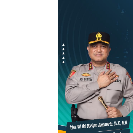
Loncat
ke
konten