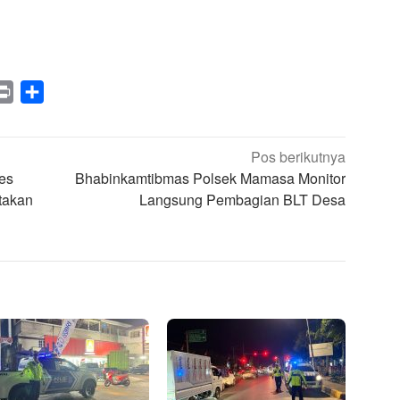
legram
Print
Share
Pos berikutnya
res
Bhabinkamtibmas Polsek Mamasa Monitor
takan
Langsung Pembagian BLT Desa