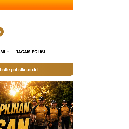
n
AMI
RAGAM POLISI
olisiku.co.id