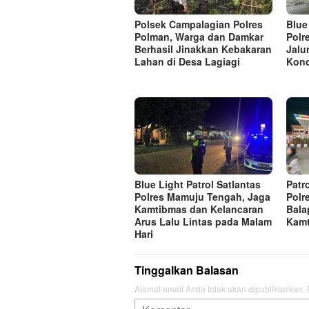
Polsek Campalagian Polres
Blue
Polman, Warga dan Damkar
Polr
Berhasil Jinakkan Kebakaran
Jalu
Lahan di Desa Lagiagi
Kond
Blue Light Patrol Satlantas
Patr
Polres Mamuju Tengah, Jaga
Polr
Kamtibmas dan Kelancaran
Bala
Arus Lalu Lintas pada Malam
Kam
Hari
Tinggalkan Balasan
Alamat email Anda tidak akan dipublikasikan.