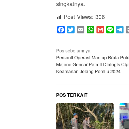
singkatnya.
Post Views:
306
Facebook
Twitter
Email
WhatsApp
Gmail
Line
Te
Navigasi
Pos sebelumnya
pos
Personil Operasi Mantap Brata Pol
Majene Gencar Patroli Dialogis Cip
Keamanan Jelang Pemilu 2024
POS TERKAIT