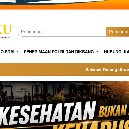
Pencaria
RO SDM
PENERIMAAN POLRI DAN DIKBANG
HUBUNGI K
Selamat Datang di website p