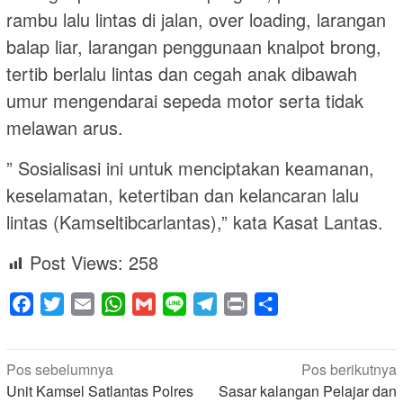
rambu lalu lintas di jalan, over loading, larangan
balap liar, larangan penggunaan knalpot brong,
tertib berlalu lintas dan cegah anak dibawah
umur mengendarai sepeda motor serta tidak
melawan arus.
” Sosialisasi ini untuk menciptakan keamanan,
keselamatan, ketertiban dan kelancaran lalu
lintas (Kamseltibcarlantas),” kata Kasat Lantas.
Post Views:
258
Facebook
Twitter
Email
WhatsApp
Gmail
Line
Telegram
Print
Share
Navigasi
Pos sebelumnya
Pos berikutnya
pos
Unit Kamsel Satlantas Polres
Sasar kalangan Pelajar dan