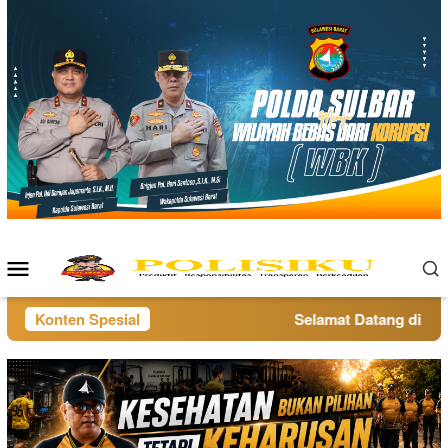
Loncat
ke
konten
Menu
Mobile
Konten Spesial
Selamat Datang di websi