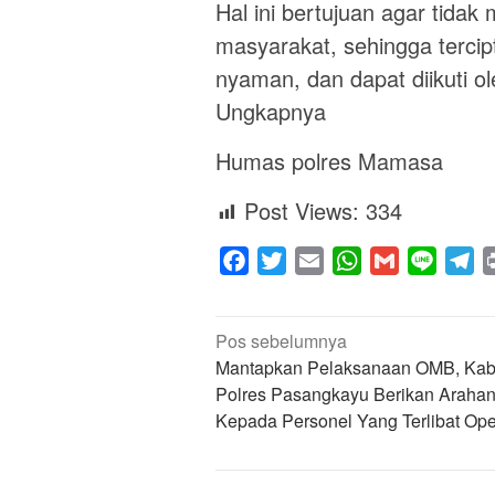
Hal ini bertujuan agar tida
masyarakat, sehingga terci
nyaman, dan dapat diikuti o
Ungkapnya
Humas polres Mamasa
Post Views:
334
Facebook
Twitter
Email
WhatsApp
Gmail
Line
Te
Navigasi
Pos sebelumnya
pos
Mantapkan Pelaksanaan OMB, Ka
Polres Pasangkayu Berikan Araha
Kepada Personel Yang Terlibat Ope