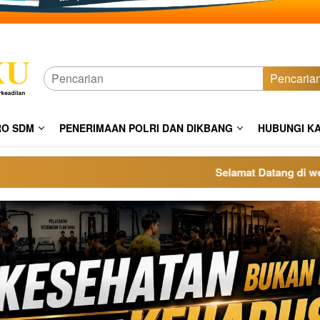
Pencaria
RO SDM
PENERIMAAN POLRI DAN DIKBANG
HUBUNGI K
Selamat Datang di website 