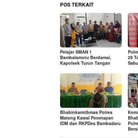
POS TERKAIT
Pelajar SMAN 1
Polr
Bambalamotu Berdamai,
29 T
Kapolsek Turun Tangan
Sabu
Bhabinkamtibmas Polres
Kema
Mateng Kawal Penetapan
Bhab
IDM dan RKPDes Bambadaru
Polr
Bers