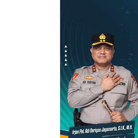
Loncat
ke
konten