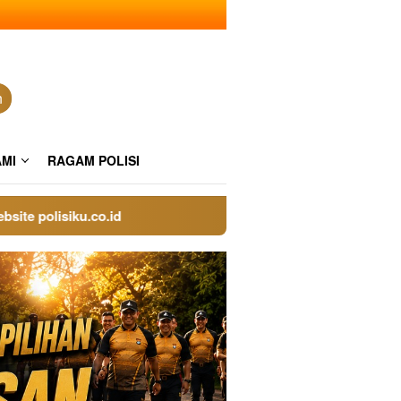
n
AMI
RAGAM POLISI
polisiku.co.id