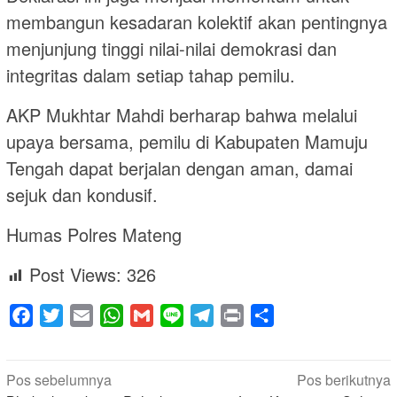
membangun kesadaran kolektif akan pentingnya
menjunjung tinggi nilai-nilai demokrasi dan
integritas dalam setiap tahap pemilu.
AKP Mukhtar Mahdi berharap bahwa melalui
upaya bersama, pemilu di Kabupaten Mamuju
Tengah dapat berjalan dengan aman, damai
sejuk dan kondusif.
Humas Polres Mateng
Post Views:
326
Facebook
Twitter
Email
WhatsApp
Gmail
Line
Telegram
Print
Share
Navigasi
Pos sebelumnya
Pos berikutnya