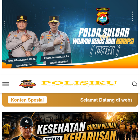
Loncat
ke
konten
Menu
Mobile
Konten Spesial
Selamat Datang di website po