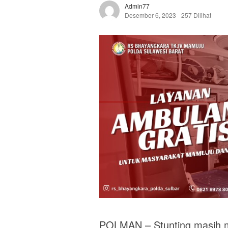
Admin77
Desember 6, 2023
257 Dilihat
POLMAN – Stunting masih m