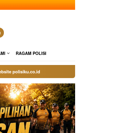
n
AMI
RAGAM POLISI
polisiku.co.id