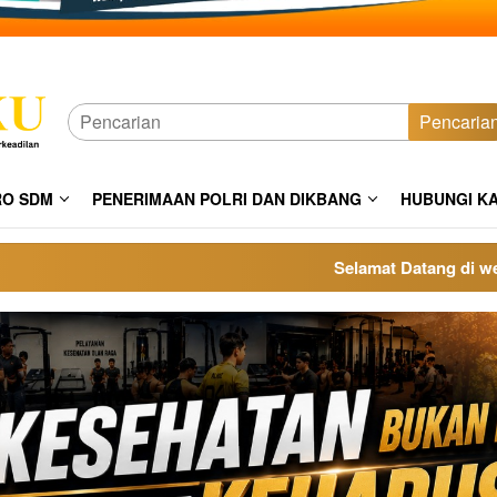
Pencaria
RO SDM
PENERIMAAN POLRI DAN DIKBANG
HUBUNGI K
Selamat Datang di website 