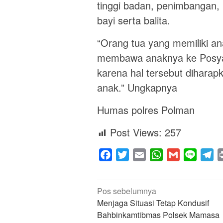
tinggi badan, penimbangan,
bayi serta balita.
“Orang tua yang memiliki an
membawa anaknya ke Posya
karena hal tersebut dihara
anak.” Ungkapnya
Humas polres Polman
Post Views:
257
Facebook
Twitter
Email
WhatsApp
Gmail
Line
Te
Navigasi
Pos sebelumnya
pos
Menjaga Situasi Tetap Kondusif
Bahbinkamtibmas Polsek Mamasa