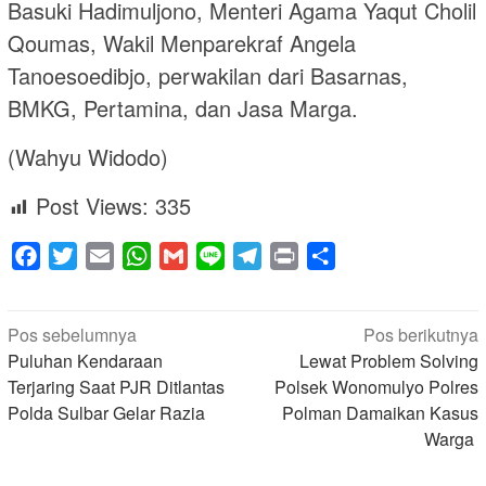
Basuki Hadimuljono, Menteri Agama Yaqut Cholil
Qoumas, Wakil Menparekraf Angela
Tanoesoedibjo, perwakilan dari Basarnas,
BMKG, Pertamina, dan Jasa Marga.
(Wahyu Widodo)
Post Views:
335
Facebook
Twitter
Email
WhatsApp
Gmail
Line
Telegram
Print
Share
Navigasi
Pos sebelumnya
Pos berikutnya
pos
Puluhan Kendaraan
Lewat Problem Solving
Terjaring Saat PJR Ditlantas
Polsek Wonomulyo Polres
Polda Sulbar Gelar Razia
Polman Damaikan Kasus
Warga