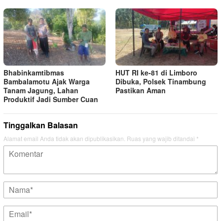
Bhabinkamtibmas
HUT RI ke-81 di Limboro
Bambalamotu Ajak Warga
Dibuka, Polsek Tinambung
Tanam Jagung, Lahan
Pastikan Aman
Produktif Jadi Sumber Cuan
Tinggalkan Balasan
Alamat email Anda tidak akan dipublikasikan.
Ruas yang wajib ditandai
*