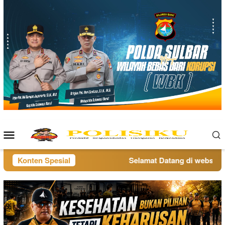
Loncat
ke
konten
Menu
Mobile
Konten Spesial
Selamat Datang di website po