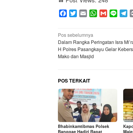
Facebook
Twitter
Email
WhatsApp
Gmail
Line
Te
Navigasi
Pos sebelumnya
pos
Dalam Rangka Peringatan Isra Mi’r
H Polres Pasangkayu Gelar Kebers
Mako dan Masjid
POS TERKAIT
Bhabinkamtibmas Polsek
Kapo
Banggae Hadiri Rapat
Maje