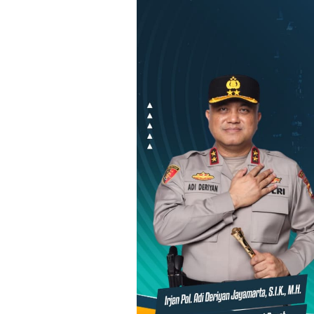
Loncat
ke
konten