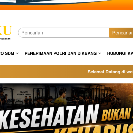
Pencaria
RO SDM
PENERIMAAN POLRI DAN DIKBANG
HUBUNGI K
Selamat Datang di website po