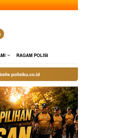
n
AMI
RAGAM POLISI
lisiku.co.id